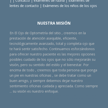
| |
Contacto
|
exámenes de rutina
|
Exámenes de
lentes de contacto
|
Exámenes de los niños de los ojos
NUESTRA MISIÓN
En El Ojo de Optometría del sitio , creemos en la
prestación de atención asequible, eficiente,
tecnológicamente avanzado, total y completa ojo que
te hará sentir satisfecho. Continuamos esforzándonos
para ofrecer nuestro paciente es las mejores opciones
posibles cuidado de los ojos que no sólo mejorarán su
visión, pero su sentido del estilo y el bienestar. Por
encima de todo , creemos que toda persona que ponga
un pie en nuestras oficinas , se debe tratar como un
buen amigo, y siempre debemos dejar nuestro
sentimiento oficinas cuidada y apreciada. Como siempre
... su visión es nuestro enfoque.
optometrista henderson , durham optometrista , optometrista morrisville , henderson oculista, durham oculista, morrisville
oculista, durham cuidado de los ojos , cuidado de los ojos morrisville , cuidado de los ojos henderson , anteojos , lentes
de contacto , atención oftalmológica pediátrica , mejora de la visión , mejor visión , visual formación, cuidado de los ojos de
la familia , optometristas conductuales , examen de lentes de contacto, cuidado de los ojos no quirúrgico